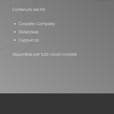
Contenuto del Kit:
Corpetto Completo
Distanziale
Cappuccio
disponibile per tutti i nostri corpetti