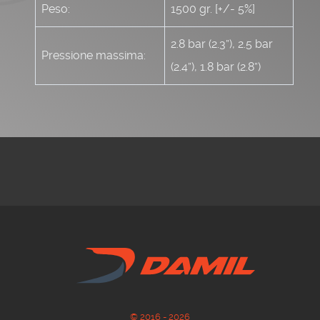
Peso:
1500 gr. [+/- 5%]
2.8 bar (2.3”), 2.5 bar
Pressione massima:
(2.4”), 1.8 bar (2.8”)
© 2016 - 2026