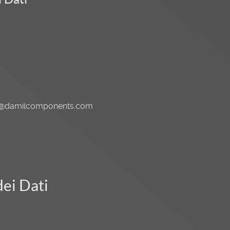
o@damilcomponents.com
dei Dati