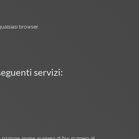
ualsiasi browser.
seguenti servizi:
ico; nazione; nome; numero di fax; numero di