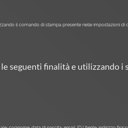
ando il comando di stampa presente nelle impostazioni di q
le seguenti finalità e utilizzando i 
scale; cognome; data di nascita; email; ID Utente; indirizzo fis